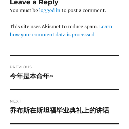
Leave a Reply
You must be
logged in
to post a comment.
This site uses Akismet to reduce spam.
Learn
how your comment data is processed.
Post
PREVIOUS
navigation
今年是本命年~
Previous
post:
NEXT
乔布斯在斯坦福毕业典礼上的讲话
Next
post: