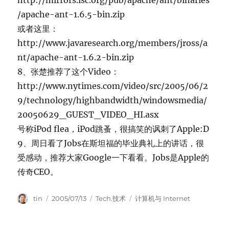
http://mirrors.isc.org/pub/apache/ant/binaries
/apache-ant-1.6.5-bin.zip
或者这里：
http://www.javaresearch.org/members/jross/a
nt/apache-ant-1.6.2-bin.zip
8、张楚推荐了这个Video：
http://www.nytimes.com/video/src/2005/06/2
9/technology/highbandwidth/windowsmedia/
20050629_GUEST_VIDEO_HI.asx
号称iPod flea，iPod跳蚤，很搞笑的讽刺了Apple:D
9、周日看了Jobs在斯坦福的毕业典礼上的讲话，很
受感动，推荐大家Google一下看看。Jobs是Apple的
传奇CEO。
Author
Posted
Categories
Tags
tin
2005/07/13
Tech.技术
计算机与 Internet
on