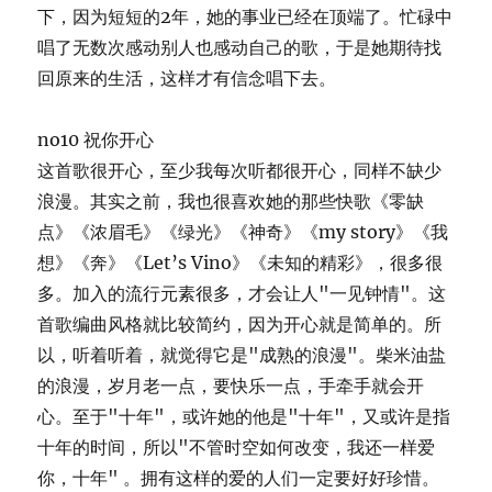
下，因为短短的2年，她的事业已经在顶端了。忙碌中
唱了无数次感动别人也感动自己的歌，于是她期待找
回原来的生活，这样才有信念唱下去。
no10 祝你开心
这首歌很开心，至少我每次听都很开心，同样不缺少
浪漫。其实之前，我也很喜欢她的那些快歌《零缺
点》《浓眉毛》《绿光》《神奇》《my story》《我
想》《奔》《Let’s Vino》《未知的精彩》，很多很
多。加入的流行元素很多，才会让人"一见钟情"。这
首歌编曲风格就比较简约，因为开心就是简单的。所
以，听着听着，就觉得它是"成熟的浪漫"。柴米油盐
的浪漫，岁月老一点，要快乐一点，手牵手就会开
心。至于"十年"，或许她的他是"十年"，又或许是指
十年的时间，所以"不管时空如何改变，我还一样爱
你，十年" 。拥有这样的爱的人们一定要好好珍惜。