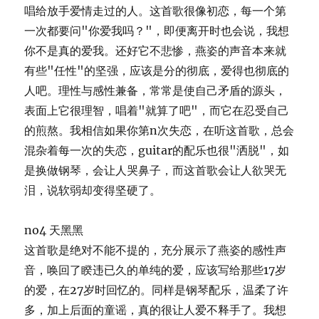
唱给放手爱情走过的人。这首歌很像初恋，每一个第
一次都要问"你爱我吗？"，即便离开时也会说，我想
你不是真的爱我。还好它不悲惨，燕姿的声音本来就
有些"任性"的坚强，应该是分的彻底，爱得也彻底的
人吧。理性与感性兼备，常常是使自己矛盾的源头，
表面上它很理智，唱着"就算了吧"，而它在忍受自己
的煎熬。我相信如果你第n次失恋，在听这首歌，总会
混杂着每一次的失恋，guitar的配乐也很"洒脱"，如
是换做钢琴，会让人哭鼻子，而这首歌会让人欲哭无
泪，说软弱却变得坚硬了。
no4 天黑黑
这首歌是绝对不能不提的，充分展示了燕姿的感性声
音，唤回了睽违已久的单纯的爱，应该写给那些17岁
的爱，在27岁时回忆的。同样是钢琴配乐，温柔了许
多，加上后面的童谣，真的很让人爱不释手了。我想