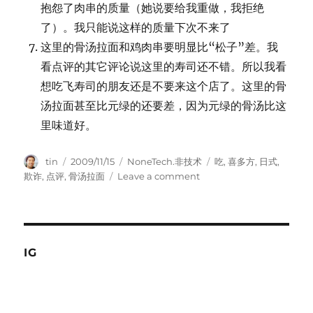
抱怨了肉串的质量（她说要给我重做，我拒绝
了）。我只能说这样的质量下次不来了
这里的骨汤拉面和鸡肉串要明显比“松子”差。我
看点评的其它评论说这里的寿司还不错。所以我看
想吃飞寿司的朋友还是不要来这个店了。这里的骨
汤拉面甚至比元绿的还要差，因为元绿的骨汤比这
里味道好。
Author
Posted
Categories
Tags
tin
2009/11/15
NoneTech.非技术
吃
,
喜多方
,
日式
,
on
on
欺诈
,
点评
,
骨汤拉面
Leave a comment
做
次
乖
用
户，
IG
在
点
评
写