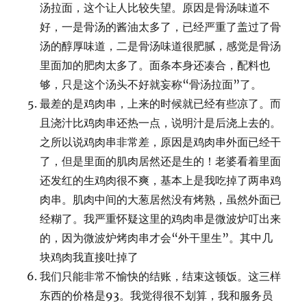
汤拉面，这个让人比较失望。原因是骨汤味道不
好，一是骨汤的酱油太多了，已经严重了盖过了骨
汤的醇厚味道，二是骨汤味道很肥腻，感觉是骨汤
里面加的肥肉太多了。面条本身还凑合，配料也
够，只是这个汤头不好就妄称“骨汤拉面”了。
最差的是鸡肉串，上来的时候就已经有些凉了。而
且浇汁比鸡肉串还热一点，说明汁是后浇上去的。
之所以说鸡肉串非常差，原因是鸡肉串外面已经干
了，但是里面的肌肉居然还是生的！老婆看着里面
还发红的生鸡肉很不爽，基本上是我吃掉了两串鸡
肉串。肌肉中间的大葱居然没有烤熟，虽然外面已
经糊了。我严重怀疑这里的鸡肉串是微波炉叮出来
的，因为微波炉烤肉串才会“外干里生”。其中几
块鸡肉我直接吐掉了
我们只能非常不愉快的结账，结束这顿饭。这三样
东西的价格是93。我觉得很不划算，我和服务员