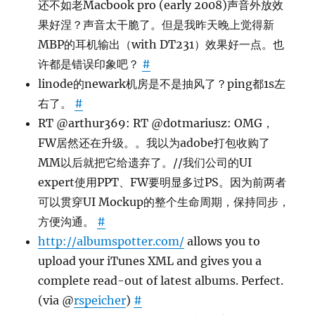
还不如老Macbook pro (early 2008)声音外放效
果好涅？声音太干脆了。但是我昨天晚上觉得新
MBP的耳机输出（with DT231）效果好一点。也
许都是错误印象吧？
#
linode的newark机房是不是抽风了？ping都1s左
右了。
#
RT @arthur369: RT @dotmariusz: OMG，
FW居然还在升级。。我以为adobe打包收购了
MM以后就把它给遗弃了。//我们公司的UI
expert使用PPT、FW要明显多过PS。因为前两者
可以贯穿UI Mockup的整个生命周期，保持同步，
方便沟通。
#
http://albumspotter.com/
allows you to
upload your iTunes XML and gives you a
complete read-out of latest albums. Perfect.
(via @
rspeicher
)
#