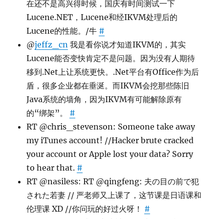
在还不是高兴得时候，国庆有时间测试一下
Lucene.NET，Lucene和经IKVM处理后的
Lucene的性能。/牛
#
@
jeffz_cn
我是看你说才知道IKVM的，其实
Lucene能否变快肯定不是问题。因为没有人期待
移到.Net上让系统更快。.Net平台有Office作为后
盾，很多企业都在垂涎。而IKVM会挖那些陈旧
Java系统的墙角，因为IKVM有可能解除原有
的“绑架”。
#
RT @chris_stevenson: Someone take away
my iTunes account! //Hacker brute cracked
your account or Apple lost your data? Sorry
to hear that.
#
RT @nasiless: RT @qingfeng: 夫の目の前で犯
された若妻 // 严老师又上课了，这节课是日语课和
伦理课 XD //你问玩的好过火呀！
#