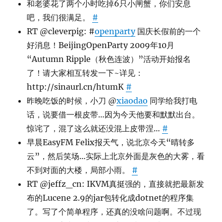
和老婆花了两个小时吃掉6只小闸蟹，你们安息
吧，我们很满足。
#
RT @cleverpig: #
openparty
国庆长假前的一个
好消息！BeijingOpenParty 2009年10月
“Autumn Ripple（秋色连波）”活动开始报名
了！请大家相互转发一下~详见：
http://sinaurl.cn/htumK
#
昨晚吃饭的时候，小刀 @
xiaodao
同学给我打电
话，说要借一根皮带…因为今天他要和默默出台。
惊诧了，混了这么就还没混上皮带涅…
#
早晨EasyFM Felix报天气，说北京今天“晴转多
云”，然后笑场…实际上北京外面是灰色的大雾，看
不到对面的大楼，局部小雨。
#
RT @jeffz_cn: IKVM真挺强的，直接就把最新发
布的Lucene 2.9的jar包转化成dotnet的程序集
了。写了个简单程序，还真的没啥问题啊。不过现