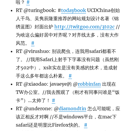
啦？
#
RT @turingbook: #
todaybook
UCDChina创始
人千鸟、吴隽辰隆重推荐的网站规划设计名著《锦
绣蓝图》封面出炉
http://twitgoo.com/3t02c
//
为啥这么偏好居中对齐呢？对齐线太多，没有大作
风范。
#
RT @virushuo: 别说爬虫，连我用safari都看不
了。 //我用Safari上射手下字幕没有问题（虽然刚
才502中）。xslt实在是没有美感的技术，造成射
手这么多年都这么朴素。
#
RT @xiaodao: javaeye的 @
robbinfan
出现在
TW办公室。//我去围观了（刚才有同事问谁是“饭
卡”）…太帅了！
#
RT @underone: @
diamondtin
怎么可能呢，应
该正相反才对啊 //不是windows平台，在mac下
safari还是明显比Firefox快的。
#