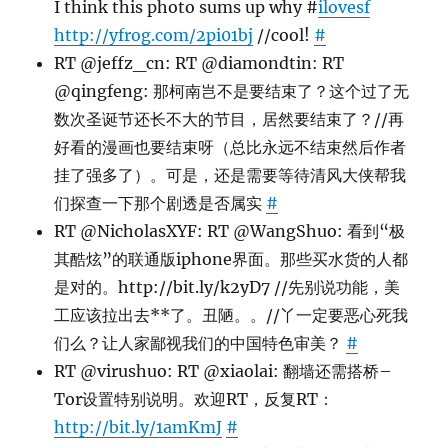
I think this photo sums up why #
ilovesf
http://yfrog.com/2pi01bj
//cool!
#
RT @jeffz_cn: RT @diamondtin: RT
@qingfeng: 那柯南岂不是要结束了？这个过了无
数次圣诞节还长不大的节目，居然要结束了？//再
好看的漫画也要结束呀（总比永远不结束然后作者
挂了强多了）。可是，还是需要等待清风大侠帮我
们探查一下那个剧透是否属实
#
RT @NicholasXYF: RT @WangShuo: 看到“极
其酷炫”的联通版iphone界面。那些买水货的人都
是对的。http://bit.ly/k2yD7 //先别说功能，美
工应该拉出去**了。丑陋。。//丫一定要恶心死我
们么？让人家鄙视我们的中国特色审美？
#
RT @virushuo: RT @xiaolai: 翻墙还需搭桥–
Tor设置特别说明。欢迎RT，反复RT：
http://bit.ly/1amKmJ
#