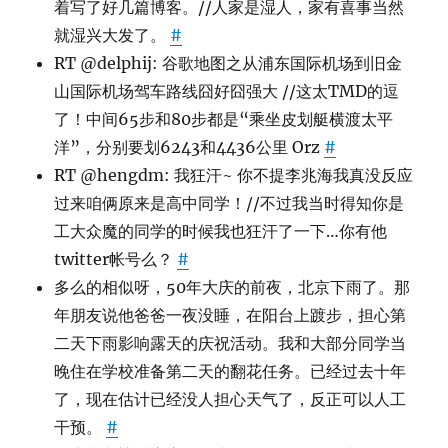
着写了好几篇博客。//人家是湿人，家有喜事当然
就湿兴大发了。
#
RT @delphij: 谷歌地图之从浦东国际机场到旧金
山国际机场驾车路线囧好囧强大 //这太TMD的逗
了！中间65步和80步都是“乘坐皮划艇横渡太平
洋”，分别要划6243和4436公里 Orz
#
RT @hengdm: 我狂汗~ 你不提李兆海我真没反应
过来咱俩原来是高中同学！//不过我当时得知你是
工大众魔的同学的时候我也狂汗了一下…你有他
twitter帐号么？
#
多么的相似呀，50年大庆的前夜，北京下雨了。那
年朋友说他爸爸一夜没睡，在阳台上踱步，担心第
二天下雨影响露天的庆祝活动。我和大部分同学当
晚住在学校准备第二天的翻花任务。已经过去十年
了，现在估计已经没人担心天气了，反正可以人工
干预。
#