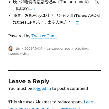
晚上和老婆看恋恋笔记本《The notebook》，眼
泪哗哗的…
#
我赛，发现VeryCD上面已经有大量iTunes AAC和
iTunes LP音乐了，太令人鸡冻了！
#
Powered by
Twitter Tools
.
Author
Posted
Categories
Tags
tin
2009/10/04
Uncategorized
bitching
,
on
tweets
,
twitter
Leave a Reply
You must be
logged in
to post a comment.
This site uses Akismet to reduce spam.
Learn
how your comment data is processed.