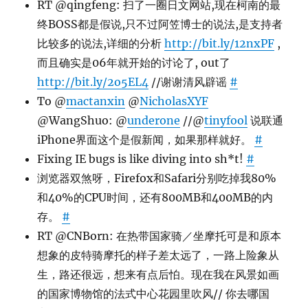
RT @qingfeng: 扫了一圈日文网站,现在柯南的最
终BOSS都是假说,只不过阿笠博士的说法,是支持者
比较多的说法,详细的分析
http://bit.ly/12nxPF
,
而且确实是06年就开始的讨论了, out了
http://bit.ly/2o5EL4
//谢谢清风辟谣
#
To @
mactanxin
@
NicholasXYF
@WangShuo: @
underone
//@
tinyfool
说联通
iPhone界面这个是假新闻，如果那样就好。
#
Fixing IE bugs is like diving into sh*t!
#
浏览器双煞呀，Firefox和Safari分别吃掉我80%
和40%的CPU时间，还有800MB和400MB的内
存。
#
RT @CNBorn: 在热带国家骑／坐摩托可是和原本
想象的皮特骑摩托的样子差太远了，一路上险象从
生，路还很远，想来有点后怕。现在我在风景如画
的国家博物馆的法式中心花园里吹风// 你去哪国