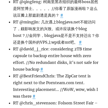
RT @qingfeng: 柯南里黑衣组织的最终boss居然
是阿笠博士。。。。。//你看了原版漫画啦？这么
说豆瓣上那篇剧透是真的？
#
RT @mingjin: 几次遇上blogjava.net不能访问
了，颇影响发文的兴致。或许应该换个blog
host？//金同学，blogjava是不是不支持迁出？你
还是换个国外的VPS上wp或者mt吧。
#
RT @david_j_rice: considering 2TB time
capsule to backup entire house with zero
effort. //No redundant disks, it's not safe for
house backup
#
RT @BestFriendChris: The ZipCar tent is
right next to the Pornteam.com tent.
Interesting placement… //WoW, w0w, wish I
was there
#
RT @chris_stevenson: Folsom Street Fair –