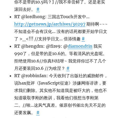
你不是带的10.5吗？} //我不幸尝鲜了。还是老实
滚回去好。
#
RT @lordhong: 三国志Touch开发中…
http://getnews.jp/archives/30297
期待啊~~~
不知道会不会有汉化… 没有的话死都要开始学日文
了 >_<!!! //支持学日文… 倍添情趣
#
RT @hengdm: @fire9: @
diamondtin
我买
990了，但是带的是10.6的。等着清风的光盘呢。
拒绝使用10.6//你真纠结呀~ 我觉得你过不了几个
月还要装回10.6 //为啥涅？
#
RT @robbinfan: 今天收到了出版社的威胁邮件，
说hax批评《JavaScript征途》涉嫌网络诽谤，要
求我们删除。其实他不知道我是被吓大的，他也不
知道吸取李刚的教训，我看他们很想当李刚第
二。//唉…这风气真差。催原创书催出先天不足的
还要发飙。
#