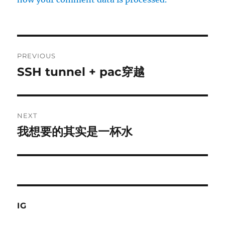
Post
PREVIOUS
navigation
SSH tunnel + pac穿越
Previous
post:
NEXT
我想要的其实是一杯水
Next
post:
IG