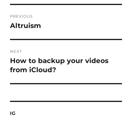
Post
PREVIOUS
navigation
Altruism
Previous
post:
NEXT
How to backup your videos
Next
post:
from iCloud?
IG