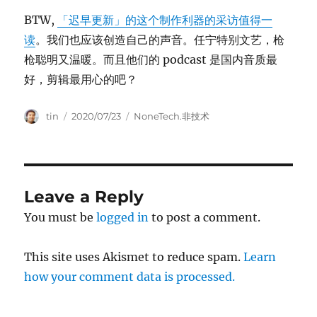
BTW,
「迟早更新」的这个制作利器的采访值得一
读
。我们也应该创造自己的声音。任宁特别文艺，枪
枪聪明又温暖。而且他们的 podcast 是国内音质最
好，剪辑最用心的吧？
Author
Posted
Categories
tin
2020/07/23
NoneTech.非技术
on
Leave a Reply
You must be
logged in
to post a comment.
This site uses Akismet to reduce spam.
Learn
how your comment data is processed.