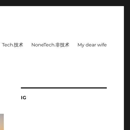
Tech.技术
NoneTech.非技术
My dear wife
IG