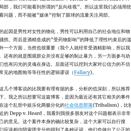
局部，我们可能看到所谓的“反向歧视”。所以这里我们必须用
看问题，而不能被”媒体“控制了眼球的流量关注局部。
的起因是男性对女性的物化，男性可以利用自己的社会地位和物
骚扰。而后是酒精造成的“受药物影响”的降低了理性约束后的
外一个方面，当然也很重要（我个人就经常受酒精影响，所以我
。还有的就是围观群众并没有足够的制止暴力，另一方面参与劝
们也有闪光的灵魂在身边。后面还可以挖到大家对公信力的不信
常见的地图炮等等任性的逻辑谬误（
Fallacy
)。
这几个博客说的比我要有理有据的多，分析的也深刻，所以推荐
下。我之所以想要写这篇博客，是因为最近还有其它相关的事件
在这个乱世中娱乐化两极分化的
社会信息部落
(Tribalism)，比
的 Depp v. Heard，我看到我很多朋友对这个问题都表示非常
己的意见。这个案件本身的确比较复杂，这个大家可以自行搜
们应该相信陪审团充分的得到了各种证词，他们也做出了公正的