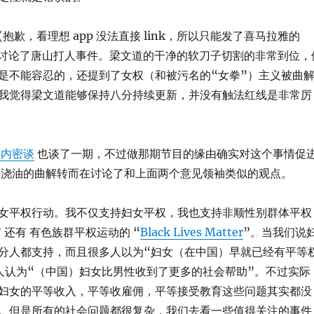
(抱歉，看理想 app 没法直接 link，所以只能发了喜马拉雅的
面也讨论了唐山打人事件。梁文道的干净的软刀子切割的非常到位，
是不能容忍的，还提到了女权（和被污名的“女拳”）主义被曲
我觉得梁文道能够保持八分持续更新，并没有触法红线是非常厉
大内密谈
也谈了一期，不过做那期节目的缘由确实对这个事情促
上浇油的曲解转而在讨论了和上面两个意见领袖类似的观点。
女平权行动。我不仅支持妇女平权，我也支持非顺性别群体平权
” 还有 有色族群平权运动的 “
Black Lives Matter
”。当我们说
分人都支持，而且很多人以为“妇女（在中国）早就已经有平等
人认为“（中国）妇女比男性收到了更多的社会帮助”。不过实际
妇女的平等收入，平等收雇佣，平等接受教育这些问题其实都没
。但是所有的社会问题都很复杂，我们去看一些值得关注的事件