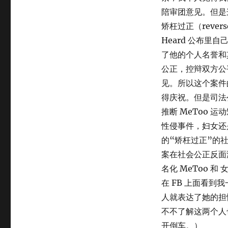
陪审团意见。但是
矫枉过正（rever
Heard 公布里
了他的个人名誉和
公正，控辩双方公
见。所以这个案件
得庆祝。但是司法
推断 MeToo
性侵事件，妇女还
的“矫枉过正”的
案在社会公正反面没
名化 MeToo 
在 FB 上面看到
人就表达了她的担忧
不不了解这两个人
开倒车。）