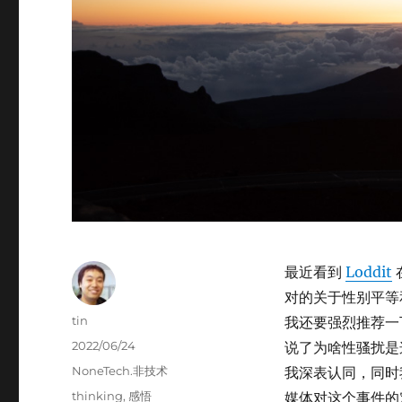
最近看到
Loddit
对的关于性别平等
Author
tin
我还要强烈推荐一
Posted
2022/06/24
说了为啥性骚扰是
on
Categories
NoneTech.非技术
我深表认同，同时
Tags
thinking
,
感悟
媒体对这个事件的