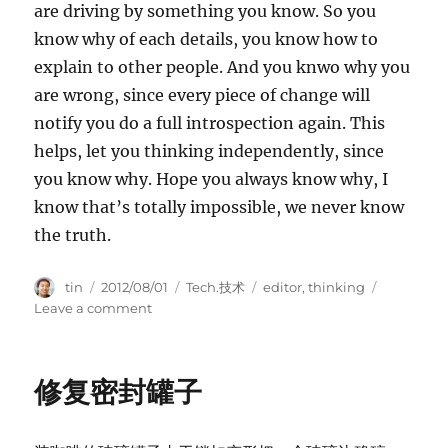
are driving by something you know. So you
know why of each details, you know how to
explain to other people. And you knwo why you
are wrong, since every piece of change will
notify you do a full introspection again. This
helps, let you thinking independently, since
you know why. Hope you always know why, I
know that’s totally impossible, we never know
the truth.
Author
Posted
Categories
Tags
tin
2012/08/01
Tech.技术
editor
,
thinking
on
on
Leave a comment
Why
I
move
修复密封罐子
to
SublimeText
2?