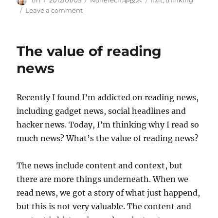
on
on
Leave a comment
修
复
密
The value of reading
封
罐
news
子
Recently I found I’m addicted on reading news,
including gadget news, social headlines and
hacker news. Today, I’m thinking why I read so
much news? What’s the value of reading news?
The news include content and context, but
there are more things underneath. When we
read news, we got a story of what just happend,
but this is not very valuable. The content and