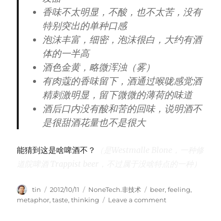
香味不太明显，不酸，也不太苦，没有
特别突出的单种口感
泡沫丰富，细密，泡沫很白，大约有酒
体的一半高
酒色金黄，略微浑浊（雾）
有肉蔻的香味留下，酒通过喉咙感觉酒
精刺激明显，留下微微的薄荷的味道
酒后口内没有酸和苦的回味，说明酒不
是很甜酒花量也不是很大
能猜到这是啥啤酒不？
（是Westmalle Blone，一种修
道院啤酒 Trappist beer，不过属于没啥特点的一种）
Author
Posted
Categories
Tags
tin
2012/10/11
NoneTech.非技术
beer
,
feeling
,
on
on
metaphor
,
taste
,
thinking
Leave a comment
品
酒