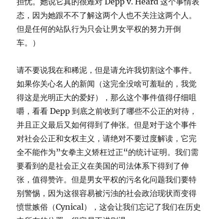
担忧。她说它真的很难对 Depp v. Heard 这个事情表
态，因为她跟不不了解这两个人也不关注这两个人。
但是任何的站队行为只会让男女平权的努力开倒
车。）
请不要说我在和稀泥，但是请允许我切割这个事件。
如果你关心名人的新闻（这完全没啥可羞耻的，我觉
得这是光明正大的爱好），那么这个事件值得仔细咀
嚼，看看 Depp 到底之前收到了哪些不公正的对待，
并且正义最后又如何得到了伸张。但是对于这个事件
对社会公正和女权主义，请绝对不要过度解读，它完
全不能作为”女拳主义矫枉过正“的统计证明。我们需
要看到的是社会正义在美国的司法体系下得到了伸
张，值得赞许。但是男女平权的污名化问题我们要特
别警惕，因为这很容易被污浊的社会政治现状而变得
愤世嫉俗（Cynical），这会让我们忘记了我们在历史