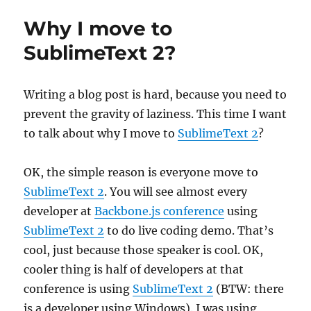
的
Why I move to
好
处
SublimeText 2?
Writing a blog post is hard, because you need to
prevent the gravity of laziness. This time I want
to talk about why I move to
SublimeText 2
?
OK, the simple reason is everyone move to
SublimeText 2
. You will see almost every
developer at
Backbone.js conference
using
SublimeText 2
to do live coding demo. That’s
cool, just because those speaker is cool. OK,
cooler thing is half of developers at that
conference is using
SublimeText 2
(BTW: there
is a developer using Windows). I was using