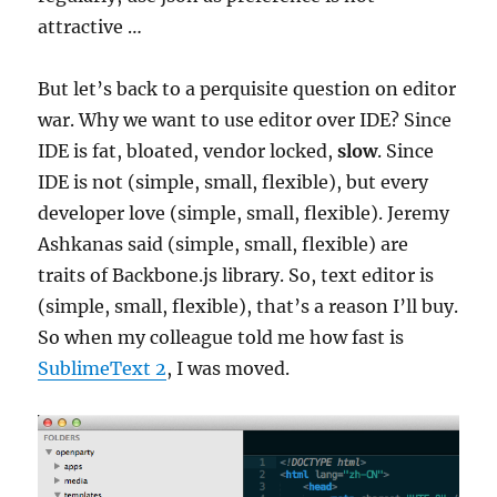
attractive …
But let’s back to a perquisite question on editor
war. Why we want to use editor over IDE? Since
IDE is fat, bloated, vendor locked,
slow
. Since
IDE is not (simple, small, flexible), but every
developer love (simple, small, flexible). Jeremy
Ashkanas said (simple, small, flexible) are
traits of Backbone.js library. So, text editor is
(simple, small, flexible), that’s a reason I’ll buy.
So when my colleague told me how fast is
SublimeText 2
, I was moved.