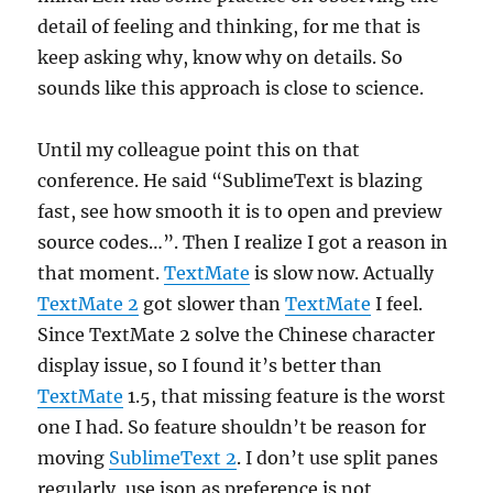
detail of feeling and thinking, for me that is
keep asking why, know why on details. So
sounds like this approach is close to science.
Until my colleague point this on that
conference. He said “SublimeText is blazing
fast, see how smooth it is to open and preview
source codes…”. Then I realize I got a reason in
that moment.
TextMate
is slow now. Actually
TextMate 2
got slower than
TextMate
I feel.
Since TextMate 2 solve the Chinese character
display issue, so I found it’s better than
TextMate
1.5, that missing feature is the worst
one I had. So feature shouldn’t be reason for
moving
SublimeText 2
. I don’t use split panes
regularly, use json as preference is not