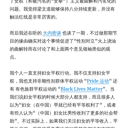
了女权（和被污名的“女拳”）主义被曲解和污名化的
问题。我觉得梁文道能够保持八分持续更新，并没有
触法红线是非常厉害的。
而后我还在听的
大内密谈
也谈了一期，不过做那期节
目的缘由确实对这个事情促进了“性别对立”火上浇油
的曲解转而在讨论了和上面两个意见领袖类似的观
点。
我个人一直支持妇女平权行动。我不仅支持妇女平
权，我也支持非顺性别群体平权运动 “
Pride 运动
” 还
有 有色族群平权运动的 “
Black Lives Matter
”。当
我们说妇女平权的时候大部分人都支持，而且很多人
以为“妇女（在中国）早就已经有平等权利了”，或者
有些人认为“（中国）妇女比男性收到了更多的社会帮
助”。不过实际上，如果我们关注妇女的平等收入，平