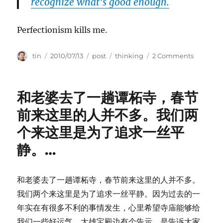
recognize what’s good enough.
Perfectionism kills me.
Author
Posted
Categories
Tags
on
tin
2010/07/13
post
thinking
2 Comments
on
The
Perfect
Is
和老婆去了一趟谭柘寺，春节
the
Enemy
前来这里的人并不多。我们两
of
个来这里是为了追求一丝平
the
Good
静。…
和老婆去了一趟谭柘寺，春节前来这里的人并不多。
我们两个来这里是为了追求一丝平静。因为过去的一
年实在有很多不利的事情发生，心里希望寺庙能够给
我们一些好运气。大雄宝殿边有个告示，是告诉大家