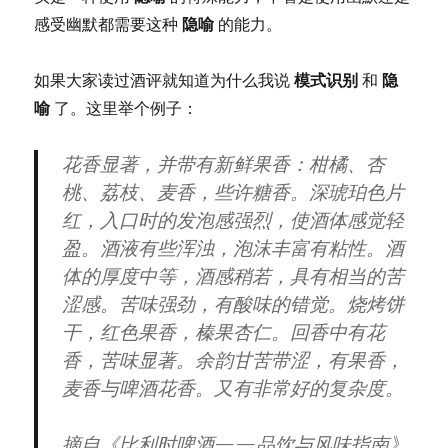
感受幽默都需要这种
隐喻
的能力。
如果大家读过酒评就知道为什么我说
模式识别
和
隐
喻
了。这里举个例子：
花香显著，并带有新鲜果香：柑橘、杏
桃、荔枝、麦香，些许糖香。深琥珀色片
红，入口时的发泡感强烈，使酒体感觉轻
盈。酒液有些浑浊，泡沫丰富有粘性。酒
体的厚度中等，酒感稍若，具有相当的苦
涩感。苦味强劲，有酸味的错觉。烧烤饼
干，红色果香，榛果杏仁。回香中有花
香，苦味显著。余韵甘苦带涩，有果香，
麦香与啤酒花香。又有非常好的复杂度。
摘自《比利时啤酒——品饮与风味指南》