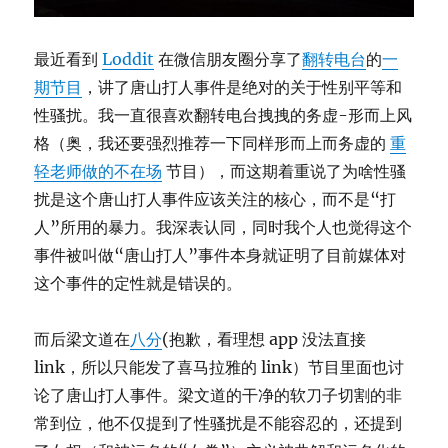
最近看到
Loddit
在微信朋友圈分享了
翻转电台
的
一
期节目
，讲了唐山打人事件是绝对的关于性别平等和
性骚扰。我一直很喜欢翻转电台拽拽的务虚-形而上风
格（奥，我还要强烈推荐一下同样形而上而务虚的
重
轻老师做的不在场
节目），而这期着重说了为啥性骚
扰是这个唐山打人事件应该关注的核心，而不是“打
人”所用的暴力。我深表认同，同时我个人也觉得这个
事件被叫做“唐山打人”事件本身就证明了目前媒体对
这个事件的定性就是错误的。
而后梁文道在
八分
(抱歉，看理想 app 没法直接
link，所以只能发了喜马拉雅的 link）节目里面也讨
论了唐山打人事件。梁文道的干净的软刀子切割的非
常到位，他不仅提到了性骚扰是不能容忍的，还提到