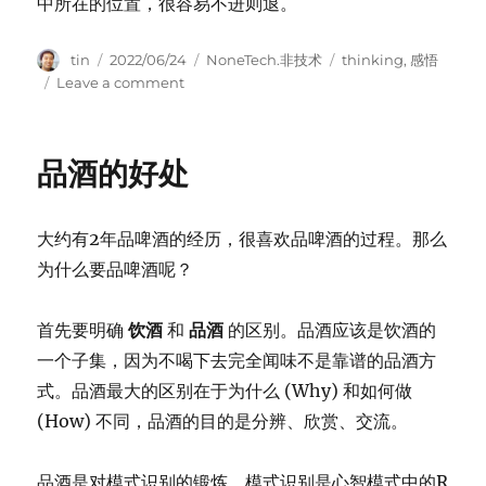
中所在的位置，很容易不进则退。
Author
Posted
Categories
Tags
tin
2022/06/24
NoneTech.非技术
thinking
,
感悟
on
on
Leave a comment
唐
山
打
品酒的好处
人
事
件
大约有2年品啤酒的经历，很喜欢品啤酒的过程。那么
和
女
为什么要品啤酒呢？
权
主
首先要明确
饮酒
和
品酒
的区别。品酒应该是饮酒的
义
一个子集，因为不喝下去完全闻味不是靠谱的品酒方
式。品酒最大的区别在于为什么 (Why) 和如何做
(How) 不同，品酒的目的是分辨、欣赏、交流。
品酒是对模式识别的锻炼。模式识别是心智模式中的R