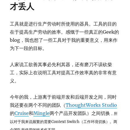
了
才丢人
一
趟
谭
工具就是进行生产劳动时所使用的器具。工具的目的
柘
在于提高生产劳动的效率。感慨于一些真正的Geek的
寺，
春
blog，我也想了一些工具对于我的重要意义，用来作
节
为下一段的目标。
前
来
这
人家说工欲善其事必先利其器，还有磨刀不误砍柴
里
工，实际上在说明工具对提高工作效率真的非常有意
的
义。
人
并
不
今年的我，上游离于前端开发和后端开发之间，同时
多。
我还要在两个不同的团队（
ThoughtWorks Studio
我
们
的
Cruise
和
Mingle
两个产品开发团队）之间切换
，所
两
以对于我来说频繁的需要Context Switch（工作环境切换）。两
个
个团队所使用的技术也不同。
来