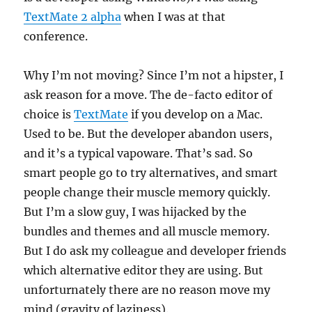
TextMate 2 alpha
when I was at that
conference.
Why I’m not moving? Since I’m not a hipster, I
ask reason for a move. The de-facto editor of
choice is
TextMate
if you develop on a Mac.
Used to be. But the developer abandon users,
and it’s a typical vapoware. That’s sad. So
smart people go to try alternatives, and smart
people change their muscle memory quickly.
But I’m a slow guy, I was hijacked by the
bundles and themes and all muscle memory.
But I do ask my colleague and developer friends
which alternative editor they are using. But
unforturnately there are no reason move my
mind (gravity of laziness).