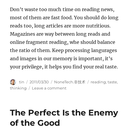
Don’t waste too much time on reading news,
most of them are fast food. You should do long
reads too, long articles are more nutritious.
Magazines are way between long reads and
online fragment reading, whe should balance
the ratio of them. Keep processing langurages
and images in our memory is important, it’s
your privilege, it helps you find your real taste.
Author
Posted
Categories
Tags
tin
2011/03/30
NoneTech.非技术
reading
,
taste
,
on
on
thinking
Leave a comment
The
value
of
The Perfect Is the Enemy
reading
news
of the Good