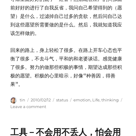
前好好的进行了自我反省，我问自己希望得到的（愿
望）是什么，过滤掉自己过多的贪欲，然后问自己达
到这些愿望所需要做的是什么。然后，我就知道我应
该怎样做的。
回来的路上，身上轻松了很多。在路上开车心态也平
衡了很多，不去斗气，平和的和老婆谈话。感觉健康
了很多。努力的做那些积极的事情，期望达成那些积
极的愿望。积极的心里暗示，好像“种善因，得善
果”。
Author
Posted
Categories
Tags
tin
2010/02/12
status
emotion
,
Life
,
thinking
on
on
Leave a comment
和
老
婆
工具－不会用不丢人，怕会用
去