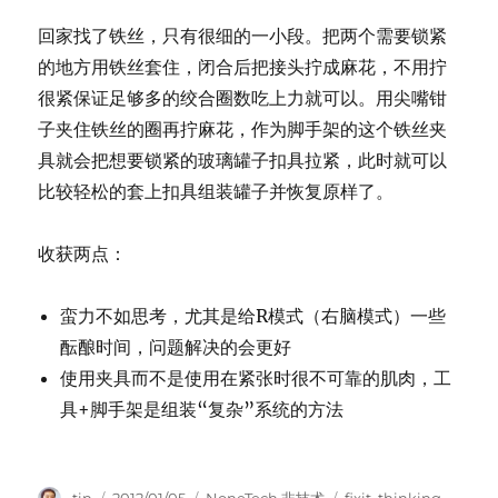
回家找了铁丝，只有很细的一小段。把两个需要锁紧
的地方用铁丝套住，闭合后把接头拧成麻花，不用拧
很紧保证足够多的绞合圈数吃上力就可以。用尖嘴钳
子夹住铁丝的圈再拧麻花，作为脚手架的这个铁丝夹
具就会把想要锁紧的玻璃罐子扣具拉紧，此时就可以
比较轻松的套上扣具组装罐子并恢复原样了。
收获两点：
蛮力不如思考，尤其是给R模式（右脑模式）一些
酝酿时间，问题解决的会更好
使用夹具而不是使用在紧张时很不可靠的肌肉，工
具+脚手架是组装“复杂”系统的方法
Author
Posted
Categories
Tags
tin
2012/01/05
NoneTech.非技术
fixit
,
thinking