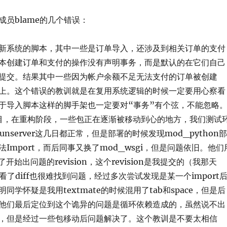
员blame的几个错误：
新系统的脚本，其中一些是订单导入，还涉及到相关订单的支付
本创建订单和支付的操作没有声明事务，而是默认的在它们自己
提交。结果其中一些因为帐户余额不足无法支付的订单被创建
上。这个错误的教训就是在复用系统逻辑的时候一定要用心察看
于导入脚本这样的脚手架也一定要对“事务”有个弦，不能忽略
的项目，在重构阶段，一些包正在逐渐被移动到心的地方，我们测试
y runserver这几日都正常，但是部署的时候发现mod_python部
Import，而后同事又换了mod_wsgi，但是问题依旧。他们
到了开始出问题的revision，这个revision是我提交的（我那天
细看了diff也很难找到问题，经过多次尝试发现是某一个import
同学怀疑是我用textmate的时候混用了tab和space，但是后
他们最后定位到这个诡异的问题是循环依赖造成的，虽然说不出
，但是经过一些包移动后问题解决了。这个教训是不要太相信