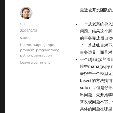
最近被开发团队的成
Author
tin
一个从老系统导入
Posted
2009/12/25
问题。结果这个脚
on
Categories
status
的事务完成后自动
Tags
blame
,
bugs
,
django
,
了，造成账目对不
problem
,
programming
,
事务边界，而且对
python
,
transaction
一个Django
on
Leave a comment
境中manage.p
最
近
署报告一个模型无法
被
bisect的方法找
开
solo），但是仔
发
团
出问题。先开始李明
队
来发现问题不它。
的
具体的问题在哪里
成