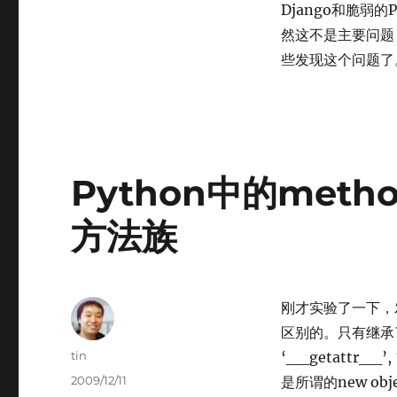
员
Django和脆弱
blame
然这不是主要问题
的
些发现这个问题了
几
个
错
误：
一
个
从
Python中的metho
老
系
方法族
统
导
入
新
系
刚才实验了一下，发
统
区别的。只有继承了ob
的
Author
tin
‘__getattr_
脚
Posted
本，
2009/12/11
是所谓的new o