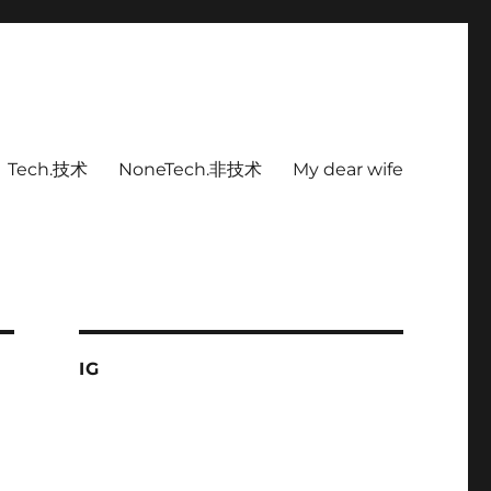
Tech.技术
NoneTech.非技术
My dear wife
IG