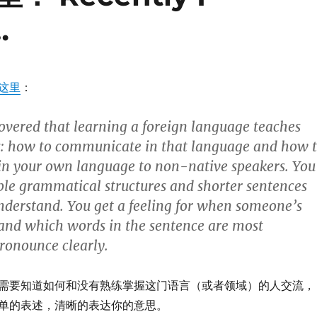
…
这里
：
covered that learning a foreign language teaches
s: how to communicate in that language and how 
n your own language to non-native speakers. You
ple grammatical structures and shorter sentences
understand. You get a feeling for when someone’s
and which words in the sentence are most
ronounce clearly.
需要知道如何和没有熟练掌握这门语言（或者领域）的人交流，
单的表述，清晰的表达你的意思。