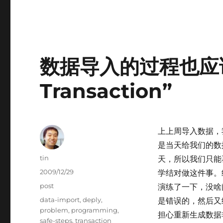
这
里：
Recently
I
discovered
that
数据导入的过程也应
l…
Transaction”
上上周导入数据，
是当天给我们的数
Author
tin
天，所以我们只能再
Posted
2009/12/29
学结对做这件事。
on
Categories
post
演练了一下，没啥
Tags
data-import
,
deply
,
是错误的，然后又
problem
,
programming
,
担心重新生成数据非
safe-steps
,
transaction