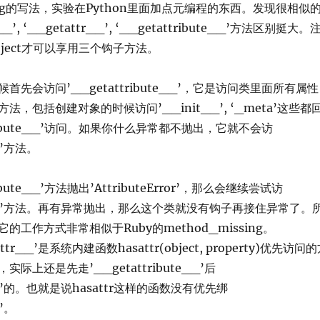
ssing的写法，实验在Python里面加点元编程的东西。发现很相似
’, ‘__getattr__’, ‘__getattribute__’方法区别挺大。
ject才可以享用三个钩子方法。
首先会访问’__getattribute__’，它是访问类里面所有属性
，包括创建对象的时候访问’__init__’, ‘_meta’这些都
tribute__’访问。如果你什么异常都不抛出，它就不会访
_’方法。
ibute__’方法抛出’AttributeError’，那么会继续尝试访
tr__’方法。再有异常抛出，那么这个类就没有钩子再接住异常了。
的工作方式非常相似于Ruby的method_missing。
tr__’是系统内建函数hasattr(object, property)优先访问
际上还是先走’__getattribute__’后
r__’的。也就是说hasattr这样的函数没有优先绑
_’。