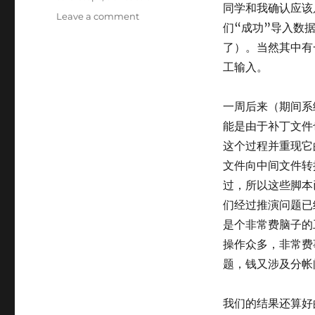
同学和我确认应该
on
Leave a comment
们“成功”导入数
数
据
了）。当然其中有
导
工输入。
入
的
过
一周后来（期间系
程
能是由于补丁文件
也
这个过程并重现它
应
该
文件向中间文件转
是
过，所以这些脚本
一
们经过推演问题已
个“事
务
是个非常费脑子的
Transaction”
操作众多，非常费
题，钱又涉及分帐
我们的结果还算好