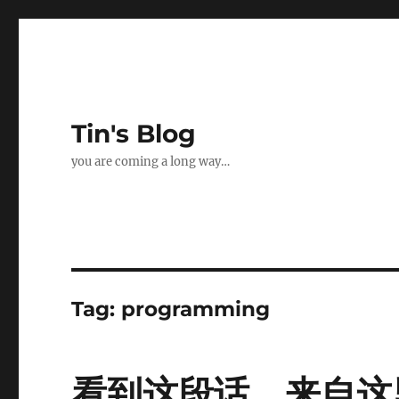
Tin's Blog
you are coming a long way…
Tag:
programming
看到这段话，来自这里： 