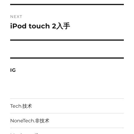
NEXT
iPod touch 2入手
Next
post:
IG
Tech.技术
NoneTech.非技术