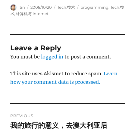
Author
Posted
Categories
Tags
tin
2008/10/20
Tech.技术
programming
,
Tech.技
on
术
,
计算机与 Internet
Leave a Reply
You must be
logged in
to post a comment.
This site uses Akismet to reduce spam.
Learn
how your comment data is processed.
Post
PREVIOUS
navigation
我的旅行的意义，去澳大利亚后
Previous
post: