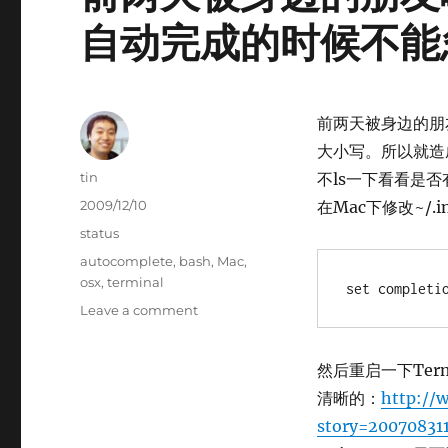
自动完成的时候不能
前两天被身边的朋友
大小写。所以就造成
Author
tin
不ls一下看看是否
Posted
2009/12/10
在Mac下修改~/.i
on
Categories
status
Tags
autocomplete
,
bash
,
Mac
,
osx
,
terminal
set completi
on
Leave a comment
前
两
然后重启一下Te
天
被
清晰的：
http://
身
story=20070831
边