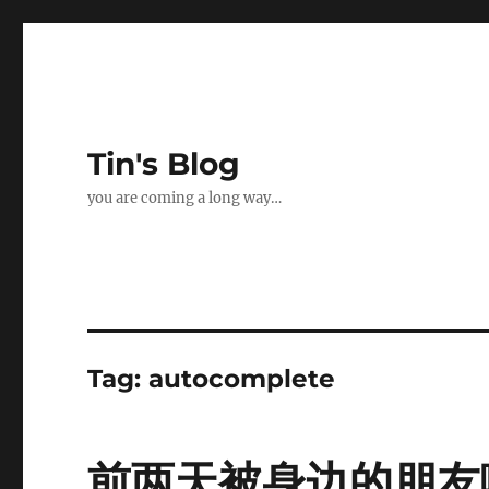
Tin's Blog
you are coming a long way…
Tag:
autocomplete
前两天被身边的朋友嘲