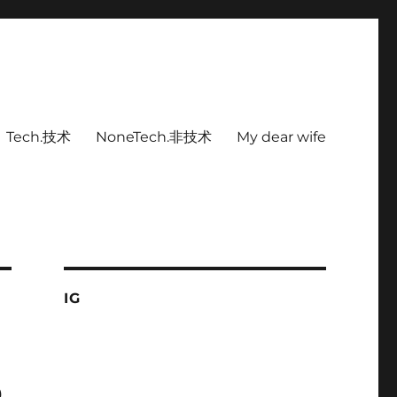
Tech.技术
NoneTech.非技术
My dear wife
IG
b