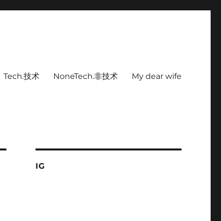
Tech.技术
NoneTech.非技术
My dear wife
IG