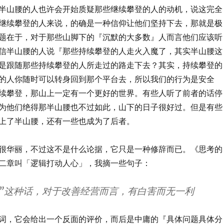
半山腰的人也许会开始质疑那些继续攀登的人的动机，说这完全
继续攀登的人来说，的确是一种信仰让他们坚持下去，那就是极
题在于，对于那些山脚下的『沉默的大多数』人而言他们应该听
信半山腰的人说『那些持续攀登的人走火入魔了，其实半山腰这
是跟随那些持续攀登的人所走过的路走下去？其实，持续攀登的
的人你随时可以转身回到那个平台去，所以我们的行为是安全
续攀登，那山上一定有一个更好的世界。有些人听了前者的话停
为他们绝得那半山腰也不过如此，山下的日子很好过。但是有些
上了半山腰，还有一些也成为了后者。
很华丽，不过这不是什么论据，它只是一种修辞而已。《思考的
二章叫「逻辑打动人心」，我摘一些句子：
而”这种话，对于改善经营而言，有白害而无一利
词，它会给出一个反面的评价，而后是中庸的『具体问题具体分