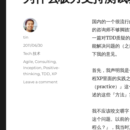
国内的一个很流行
的咨询师不够脚踏
Author
tin
一篇对TDD质疑的
Posted
2011/06/30
能解决问题的（之
on
Categories
Tech.技术
下我的意见。
Tags
Agile
,
Consulting
,
Inception
,
Positive-
首先，我声明我是
thinking
,
TDD
,
XP
程XP里面的实践
on
Leave a comment
（practice）
为
什
述的这些『方法』
么
极
我不应该咬文嚼字
力
支
这个问题。以前的一
持
程么？』，我当时