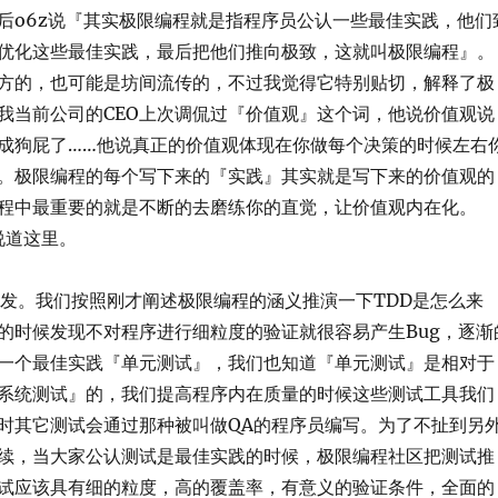
后o6z说『其实极限编程就是指程序员公认一些最佳实践，他们
优化这些最佳实践，最后把他们推向极致，这就叫极限编程』。
方的，也可能是坊间流传的，不过我觉得它特别贴切，解释了极
我当前公司的CEO上次调侃过『价值观』这个词，他说价值观说
成狗屁了……他说真正的价值观体现在你做每个决策的时候左右
。极限编程的每个写下来的『实践』其实就是写下来的价值观的
程中最重要的就是不断的去磨练你的直觉，让价值观内在化。
说道这里。
开发。我们按照刚才阐述极限编程的涵义推演一下TDD是怎么来
的时候发现不对程序进行细粒度的验证就很容易产生Bug，逐渐
一个最佳实践『单元测试』，我们也知道『单元测试』是相对于
系统测试』的，我们提高程序内在质量的时候这些测试工具我们
时其它测试会通过那种被叫做QA的程序员编写。为了不扯到另
续，当大家公认测试是最佳实践的时候，极限编程社区把测试推
试应该具有细的粒度，高的覆盖率，有意义的验证条件，全面的