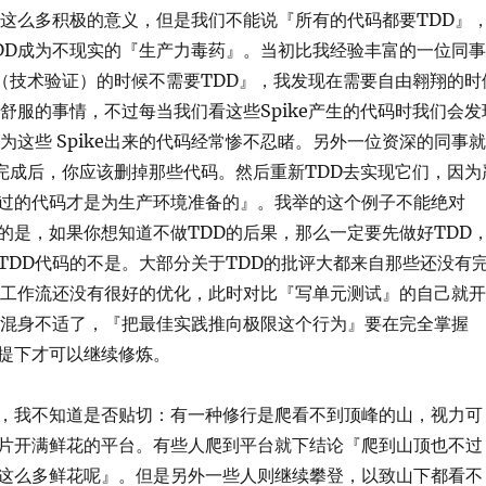
有这么多积极的意义，但是我们不能说『所有的代码都要TDD』
DD成为不现实的『生产力毒药』。当初比我经验丰富的一位同事
ke（技术验证）的时候不需要TDD』，我发现在需要自由翱翔的时
很舒服的事情，不过每当我们看这些Spike产生的代码时我们会发
为这些 Spike出来的代码经常惨不忍睹。另外一位资深的同事就
ke完成后，你应该删掉那些代码。然后重新TDD去实现它们，因为
过的代码才是为生产环境准备的』。我举的这个例子不能绝对
的是，如果你想知道不做TDD的后果，那么一定要先做好TDD
TDD代码的不是。大部分关于TDD的批评大都来自那些还没有
，工作流还没有很好的优化，此时对比『写单元测试』的自己就开
己混身不适了，『把最佳实践推向极限这个行为』要在完全掌握
提下才可以继续修炼。
，我不知道是否贴切：有一种修行是爬看不到顶峰的山，视力可
片开满鲜花的平台。有些人爬到平台就下结论『爬到山顶也不过
这么多鲜花呢』。但是另外一些人则继续攀登，以致山下都看不