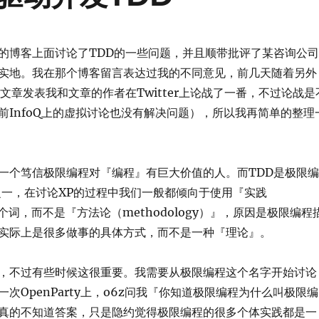
的博客上面讨论了TDD的一些问题，并且顺带批评了某咨询公司
实地。我在那个博客留言表达过我的不同意见，前几天随着另外
文章发表我和文章的作者在Twitter上论战了一番，不过论战是
前InfoQ上的虚拟讨论也没有解决问题），所以我再简单的整理
一个笃信极限编程对『编程』有巨大价值的人。而TDD是极限编
之一，在讨论XP的过程中我们一般都倾向于使用『实践
』这个词，而不是『方法论（methodology）』，原因是极限编程
实际上是很多做事的具体方式，而不是一种『理论』。
，不过有些时候这很重要。我需要从极限编程这个名字开始讨论
次OpenParty上，o6z问我『你知道极限编程为什么叫极限编
真的不知道答案，只是隐约觉得极限编程的很多个体实践都是一