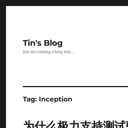
Tin's Blog
you are coming a long way…
Tag:
Inception
为什么极力支持测试