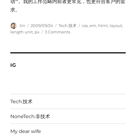
动“。我的工作范畴内前者更常见，也更符合客户的需
求。
Author
Posted
Categories
Tags
tin
2009/09/24
Tech.技术
css
,
em
,
html
,
layout
,
on
on
length unit
,
px
3 Comments
再
谈
网
页
设
IG
计
中
的
em
与
Tech.技术
px
NoneTech.非技术
My dear wife