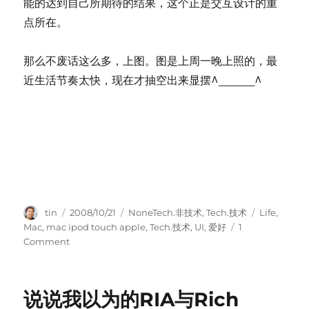
能的达到自己所期待的结果，这个正是交互设计的重
点所在。
那么不废话这么多，上图。图是上周一晚上照的，最
近生活节奏太快，现在才抽空出来显摆^____^
Author
Posted
Categories
Tags
tin
2008/10/21
NoneTech.非技术
,
Tech.技术
Life
,
on
Mac
,
mac ipod touch apple
,
Tech.技术
,
UI
,
爱好
1
on
Comment
iPod
touch
2
说说我以为的RIA与Rich
入