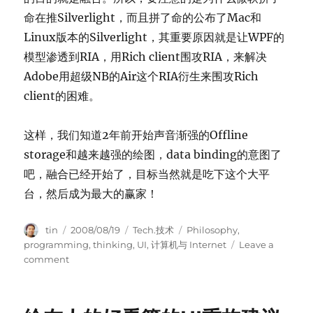
命在推Silverlight，而且拼了命的公布了Mac和
Linux版本的Silverlight，其重要原因就是让WPF的
模型渗透到RIA，用Rich client围攻RIA，来解决
Adobe用超级NB的Air这个RIA衍生来围攻Rich
client的困难。
这样，我们知道2年前开始声音渐强的Offline
storage和越来越强的绘图，data binding的意图了
吧，融合已经开始了，目标当然就是吃下这个大平
台，然后成为最大的赢家！
Author
Posted
Categories
Tags
tin
2008/08/19
Tech.技术
Philosophy
,
on
programming
,
thinking
,
UI
,
计算机与 Internet
Leave a
on
comment
说
说
我