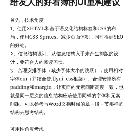
给友人的好看簿的UI重构建议
以
为
的
首先，技术角度：
RIA
与
1、使用XHTML和基于语义化结构标签和CSS的布
Rich
局，使用CSS Sprites。减少页面体积，同时得到SEO
client
的好处。
2、信息结构设计。从信息结构入手来产生排版的设
计，要符合人的阅读习惯。
3、合理安排字体（减少字体大小的跳跃），使用相对
字体em（并结合使用yui-css框架）。合理安排所有
padding和margin，让页面的元素间距高度一致，也
就是同一层次的信息结构应该使用同样的字体和元素
间距。可以参考写Word文档时候的章－段－节那样的
结构去思考结构。
可用性角度考虑：