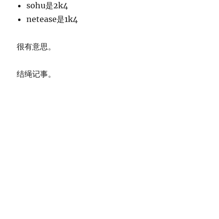
sohu是2k4
netease是1k4
很有意思。
结绳记事。