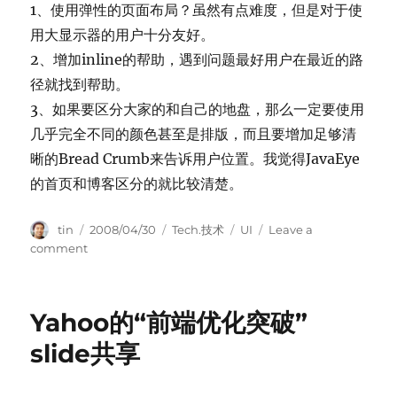
1、使用弹性的页面布局？虽然有点难度，但是对于使
用大显示器的用户十分友好。
2、增加inline的帮助，遇到问题最好用户在最近的路
径就找到帮助。
3、如果要区分大家的和自己的地盘，那么一定要使用
几乎完全不同的颜色甚至是排版，而且要增加足够清
晰的Bread Crumb来告诉用户位置。我觉得JavaEye
的首页和博客区分的就比较清楚。
Author
Posted
Categories
Tags
tin
2008/04/30
Tech.技术
UI
Leave a
on
on
comment
给
友
人
Yahoo的“前端优化突破”
的
好
slide共享
看
簿
的