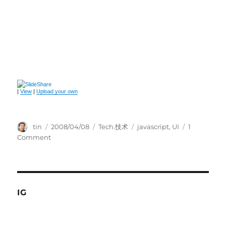
|
View
|
Upload your own
Author
Posted
Categories
Tags
tin
2008/04/08
Tech.技术
javascript
,
UI
1
on
on
Comment
Yahoo
的“前
端
优
化
IG
突
破”
slide